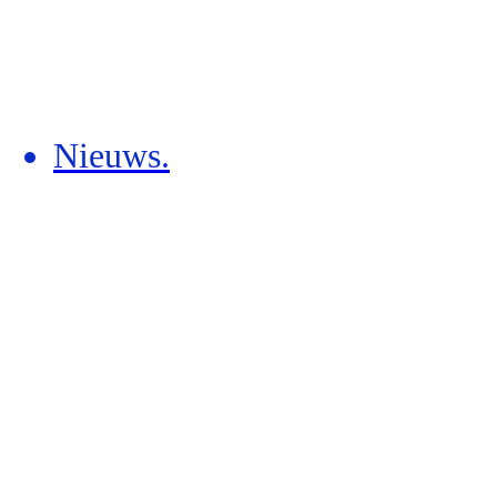
Nieuws.
In memoriam – Anneke Eijck-Stein
31 juli 2026
Marleen Klijn versterkt de VVD-
fractie in de gemeenteraad van
Roosendaal