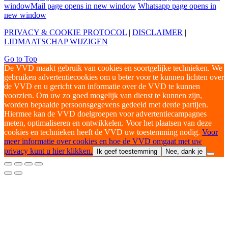
window
Mail page opens in new window
Whatsapp page opens in
new window
PRIVACY & COOKIE PROTOCOL
|
DISCLAIMER
|
LIDMAATSCHAP WIJZIGEN
Go to Top
De VVD maakt gebruik van cookies en soortgelijke technieken. We
gebruiken advertentiecookies om u beter voor te kunnen lichten over
de VVD en u gericht van informatie over de VVD te kunnen
voorzien. Om uw zo goed mogelijk van dienst te kunnen zijn,
worden bepaalde persoonsgegevens gedeeld met derde partijen.
Hiermee kan de VVD doelgroepen voor advertentiecampagnes
meten, optimaliseren en ontwikkelen. Voor het plaatsen van deze
cookies en technieken heeft de VVD uw toestemming nodig.
Voor
meer informatie over cookies en hoe de VVD omgaat met uw
privacy kunt u hier klikken.
Ik geef toestemming
Nee, dank je