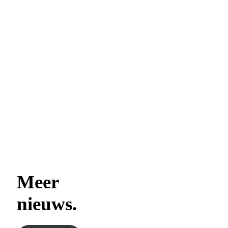
2 juni 2026
VVD Roosendaal presenteert
coalitieakkoord: “We doen het
samen.”
28 mei 2026
Laadt meer
Meer
nieuws.